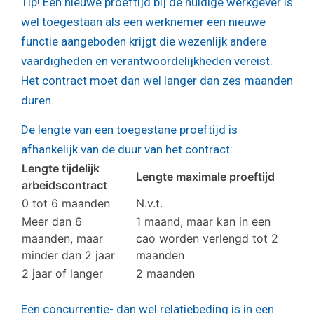
Tip!
Een nieuwe proeftijd bij de huidige werkgever is
wel toegestaan als een werknemer een nieuwe
functie aangeboden krijgt die wezenlijk andere
vaardigheden en verantwoordelijkheden vereist.
Het contract moet dan wel langer dan zes maanden
duren.
De lengte van een toegestane proeftijd is
afhankelijk van de duur van het contract:
Lengte tijdelijk
Lengte maximale proeftijd
arbeidscontract
0 tot 6 maanden
N.v.t.
Meer dan 6
1 maand, maar kan in een
maanden, maar
cao worden verlengd tot 2
minder dan 2 jaar
maanden
2 jaar of langer
2 maanden
Een concurrentie- dan wel relatiebeding is in een