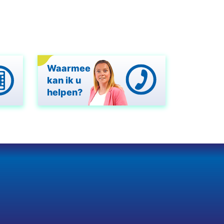
Waarmee
kan ik u
helpen?