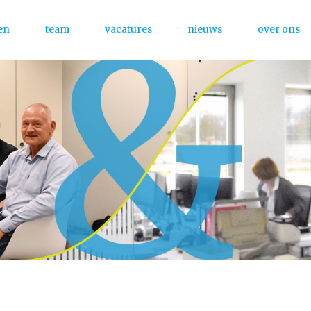
en
team
vacatures
nieuws
over ons
Menu