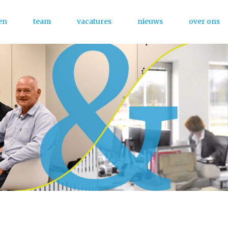
en
team
vacatures
nieuws
over ons
Menu