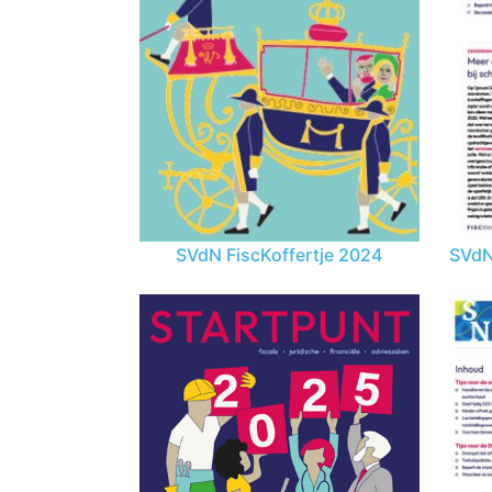
SVdN FiscKoffertje 2024
SVdN