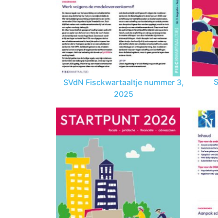
SVdN Fisckwartaaltje nummer 3,
S
2025