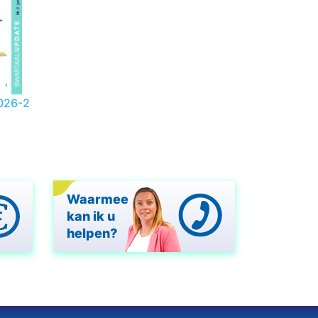
026-2
Waarmee
kan ik u
helpen?