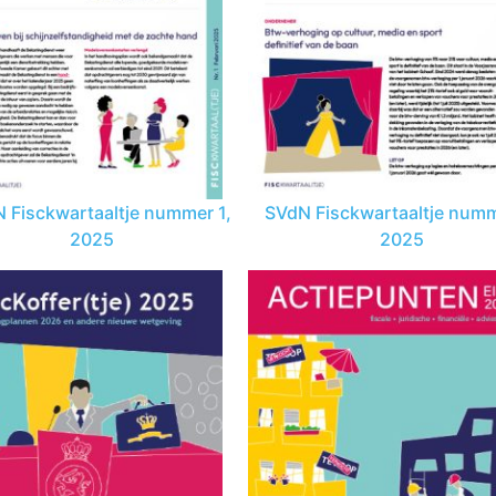
 Fisckwartaaltje nummer 1,
SVdN Fisckwartaaltje numm
2025
2025