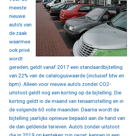
meeste
nieuwe
auto’s van
de zaak
waarmee
ook privé
wordt
gereden, geldt vanaf 2017 een standaardbijtelling
van 22% van de cataloguswaarde (inclusief btw en
bpm). Alleen voor nieuwe auto’s zonder CO2-
uitstoot geldt nog een korting op de bijtelling. Die
korting geldt in de maand van tenaamstelling en in
de volgende 60 volle maanden. Daarna wordt de
bijtelling jaarlijks opnieuw bepaald aan de hand van
de dan geldende tarieven. Auto’s zonder uitstoot
die in 2019 op kenteken zijn gezet, kennen in een