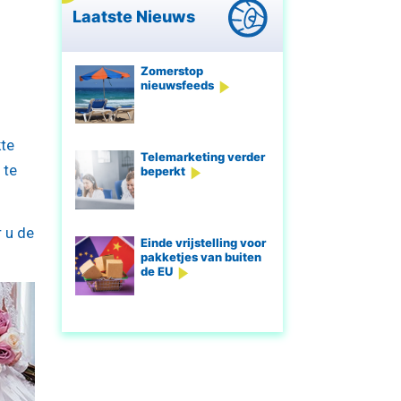
Laatste Nieuws
Zomerstop
nieuwsfeeds
kte
Telemarketing verder
 te
beperkt
 u de
Einde vrijstelling voor
pakketjes van buiten
de EU