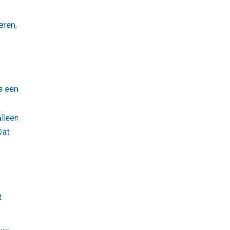
eren,
s een
lleen
Dat
t