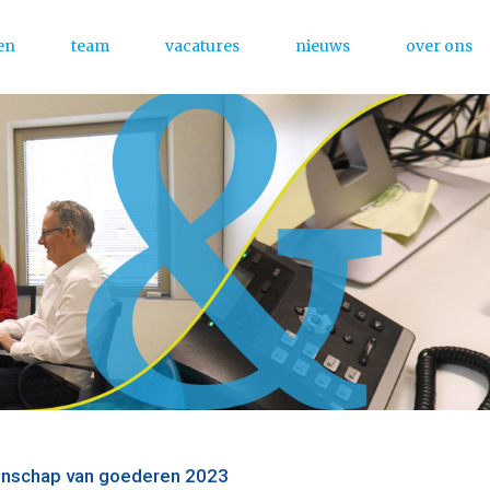
en
team
vacatures
nieuws
over ons
Menu
enschap van goederen 2023