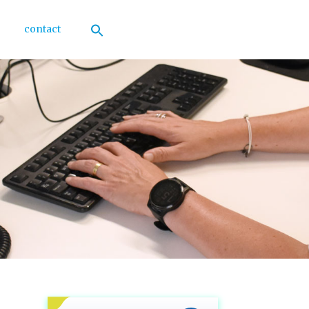
contact
Zoek
naar:
Zoekknop