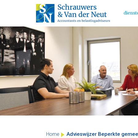
dienst
Main 
Skip
to
content
Advieswijzer Beperkte geme
Home