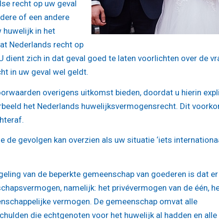
dse recht op uw geval
rdere of een andere
w huwelijk in het
dat Nederlands recht op
U dient zich in dat geval goed te laten voorlichten over de v
t in uw geval wel geldt.
orwaarden overigens uitkomst bieden, doordat u hierin expli
orbeeld het Nederlands huwelijksvermogensrecht. Dit voork
hteraf.
 de gevolgen kan overzien als uw situatie ‘iets internationa
egeling van de beperkte gemeenschap van goederen is dat er
chapsvermogen, namelijk: het privévermogen van de één, h
enschappelijke vermogen. De gemeenschap omvat alle
hulden die echtgenoten voor het huwelijk al hadden en alle