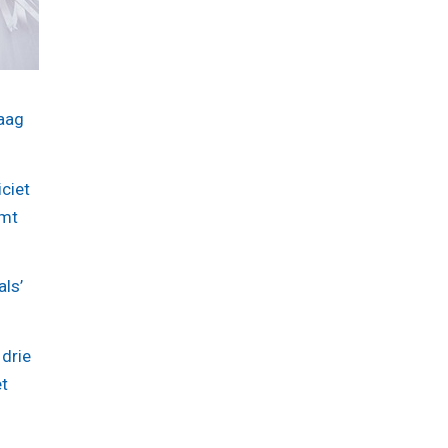
raag
ciet
omt
als’
 drie
et