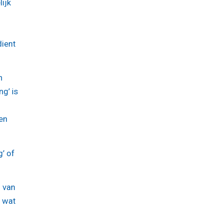
ijk
dient
n
g’ is
len
’ of
d van
: wat