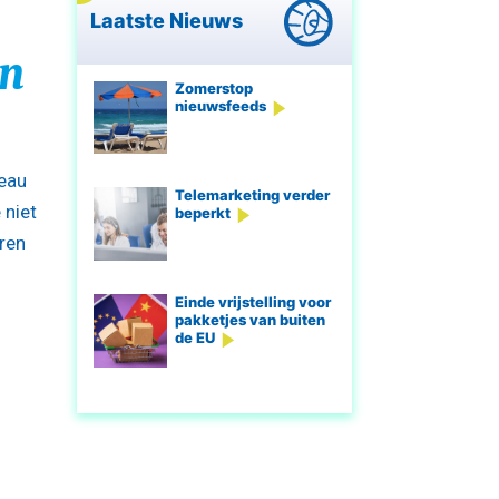
Laatste Nieuws
en
Zomerstop
nieuwsfeeds
veau
Telemarketing verder
 niet
beperkt
aren
Einde vrijstelling voor
pakketjes van buiten
de EU