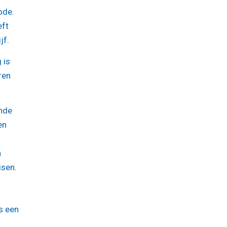
ode.
eft
jf.
 is
ren
ende
en
a
isen.
s een