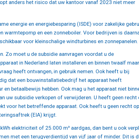
oopt anders het risico dat uw kantoor vanaf 2023 niet meer
me energie en energiebesparing (ISDE) voor zakelijke gebru
 warmtepomp en een zonneboiler. Voor bedrijven is daarn
chikbaar voor kleinschalige windturbines en zonnepanelen.
n. Zo moet u de subsidie aanvragen voordat u de
pparaat in Nederland laten installeren en binnen twaalf ma
vraag heeft ontvangen, in gebruik nemen. Ook heeft u bij
dig dat een bouwinstallatiebedrijf het apparaat heeft
ur en betaalbewijs hebben. Ook mag u het apparaat niet binn
van uw subsidie verkopen of verwijderen. U heeft geen recht
trekt voor het betreffende apparaat. Ook heeft u geen recht o
eringsaftrek (EIA) krijgt.
 kWh elektriciteit of 25.000 m³ aardgas, dan bent u ook verpl
 met een terugverdientijd van vijf jaar of minder. Dit is 