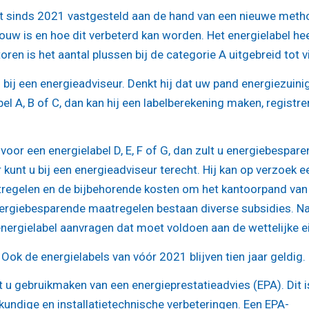
t sinds 2021 vastgesteld aan de hand van een nieuwe meth
uw is en hoe dit verbeterd kan worden. Het energielabel he
ren is het aantal plussen bij de categorie A uitgebreid tot vi
 bij een energieadviseur. Denkt hij dat uw pand energiezuinig
l A, B of C, dan kan hij een labelberekening maken, registre
oor een energielabel D, E, F of G, dan zult u energiebespar
kunt u bij een energieadviseur terecht. Hij kan op verzoek e
regelen en de bijbehorende kosten om het kantoorpand van
energiebesparende maatregelen bestaan diverse subsidies. N
energielabel aanvragen dat moet voldoen aan de wettelijke e
. Ook de energielabels van vóór 2021 blijven tien jaar geldig.
u gebruikmaken van een energieprestatieadvies (EPA). Dit i
undige en installatietechnische verbeteringen. Een EPA-