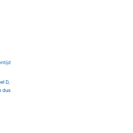
ntijd
el D,
n dus