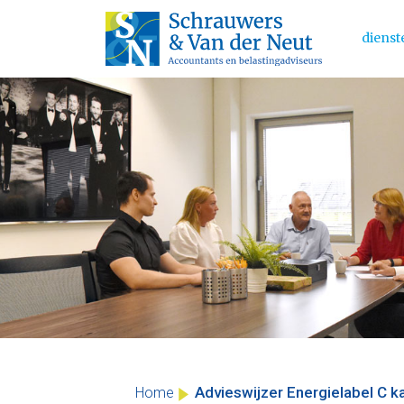
dienst
Main 
Skip
to
content
Advieswijzer Energielabel C 
Home