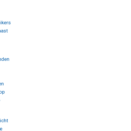
ikers
aast
anden
en
 op
p
icht
de