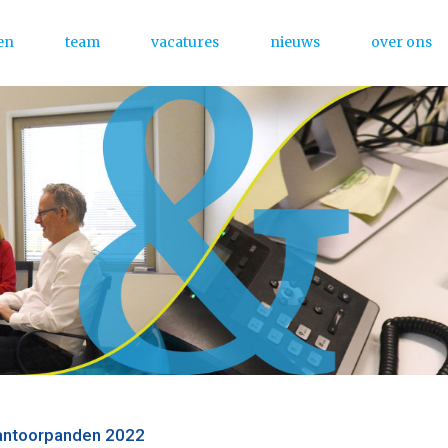
en
team
vacatures
nieuws
over ons
Menu
kantoorpanden 2022