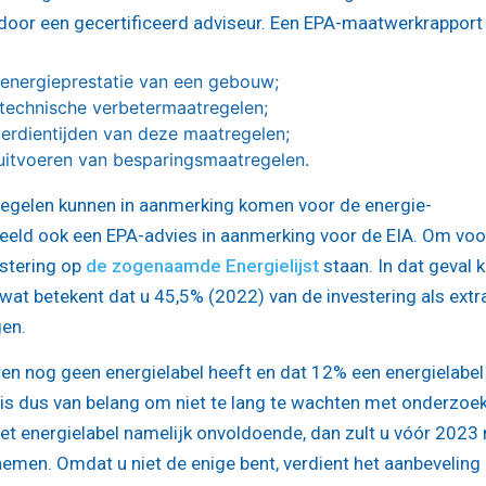
or een gecertificeerd adviseur. Een EPA-maatwerkrapport
 energieprestatie van een gebouw;
ietechnische verbetermaatregelen;
verdientijden van deze maatregelen;
 uitvoeren van besparingsmaatregelen.
regelen kunnen in aanmerking komen voor de energie-
beeld ook een EPA-advies in aanmerking voor de EIA. Om voo
stering op
de zogenaamde Energielijst
staan. In dat geval 
 wat betekent dat u 45,5% (2022) van de investering als extr
gen.
ntoren nog geen energielabel heeft en dat 12% een energielabel
 is dus van belang om niet te lang te wachten met onderzoe
het energielabel namelijk onvoldoende, dan zult u vóór 2023
men. Omdat u niet de enige bent, verdient het aanbeveling