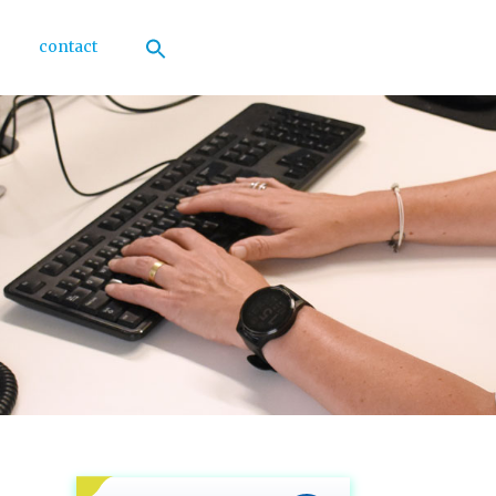
contact
Zoek
naar:
Zoekknop