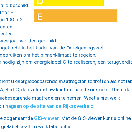
lie beschikt.
toor –
dan 100 m2.
enten,
enten.
wee jaar worden gebruikt.
gekocht in het kader van de Onteigeningswet.
ebruiken om het binnenklimaat te regelen.
nodig zijn om energielabel C te realiseren, een terugverdie
dient u energiebesparende maatregelen te treffen als het lab
l A, B of C, dan voldoet uw kantoor aan de normen. U bent da
rgiebesparende maatregelen te nemen. Weet u niet welk
dit
nagaan op de site van de Rijksoverheid
.
 de zogenaamde
GIS-viewer
. Met de GIS-viewer kunt u online
ielabel bezit en welk label dit is.