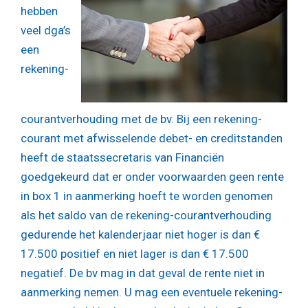
hebben
veel dga’s
een
rekening-
courantverhouding met de bv. Bij een rekening-
courant met afwisselende debet- en creditstanden
heeft de staatssecretaris van Financiën
goedgekeurd dat er onder voorwaarden geen rente
in box 1 in aanmerking hoeft te worden genomen
als het saldo van de rekening-courantverhouding
gedurende het kalenderjaar niet hoger is dan €
17.500 positief en niet lager is dan € 17.500
negatief. De bv mag in dat geval de rente niet in
aanmerking nemen. U mag een eventuele rekening-