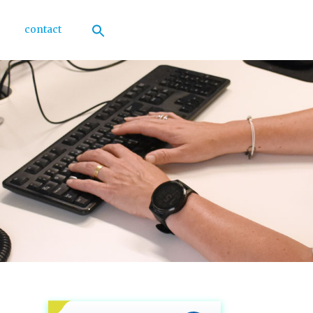
contact
Zoek
naar:
Zoekknop