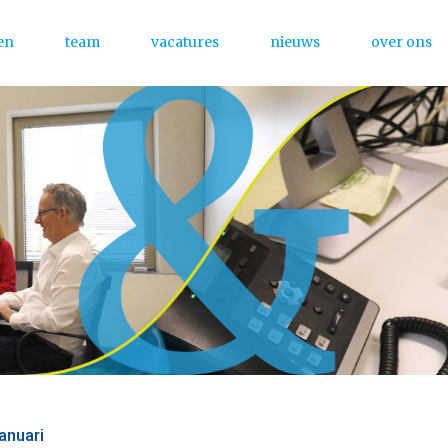
en
team
vacatures
nieuws
over ons
Menu
anuari