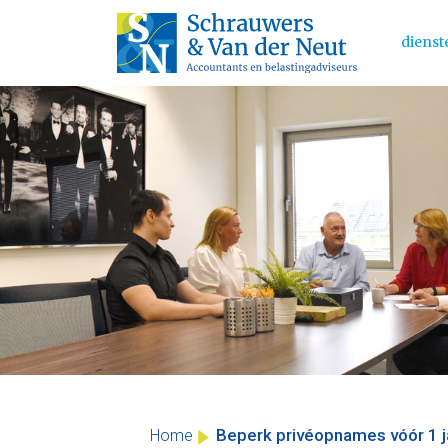
dienst
Main 
Skip
to
content
Beperk privéopnames vóór 1 j
Home