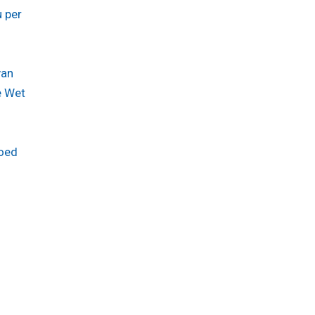
 per
van
e Wet
goed