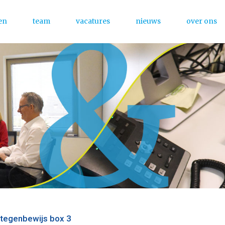
en
team
vacatures
nieuws
over ons
Menu
 tegenbewijs box 3