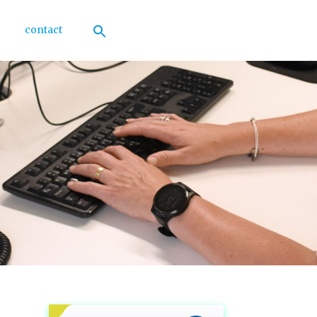
contact
Zoek
naar:
Zoekknop