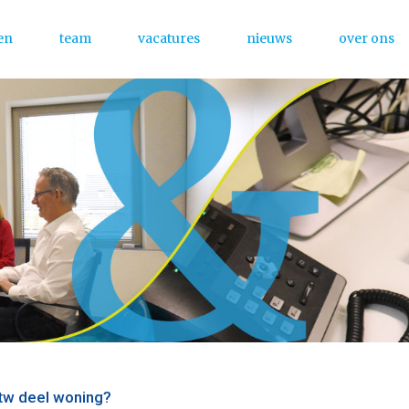
en
team
vacatures
nieuws
over ons
Menu
btw deel woning?