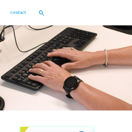
contact
Zoek
naar:
Zoekknop