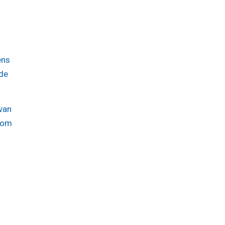
ens
 de
van
e om