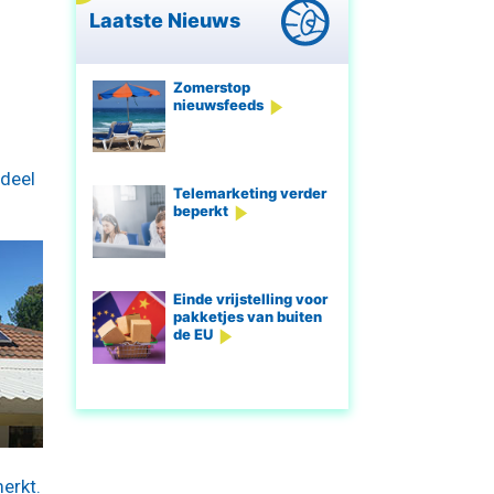
Laatste Nieuws
Zomerstop
nieuwsfeeds
 deel
Telemarketing verder
beperkt
Einde vrijstelling voor
pakketjes van buiten
de EU
erkt.