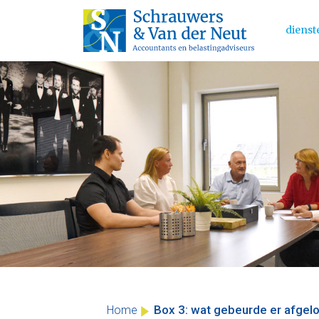
dienst
Main 
Skip
to
content
Box 3: wat gebeurde er afge
Home