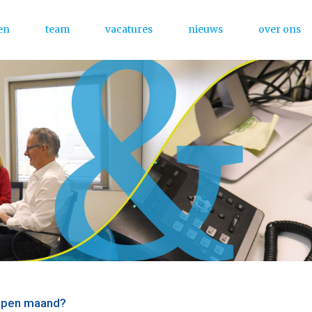
en
team
vacatures
nieuws
over ons
Menu
lopen maand?