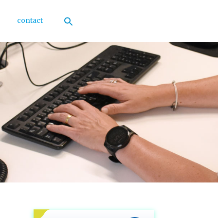
contact
Zoek
naar:
Zoekknop