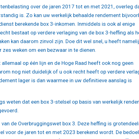
tenbelasting over de jaren 2017 tot en met 2021, overleg d
tandig is. Zo kan uw werkelijk behaalde rendement bijvoor
gdienst berekende box 3-inkomen. Inmiddels is ook al enige
echt bestaat op verdere verlaging van de box 3-heffing als h
en kan daarom zinvol zijn. Doe dit wel snel, u heeft nameli
r zes weken om een bezwaar in te dienen.
 allemaal op één lijn en de Hoge Raad heeft ook nog geen
rom nog niet duidelijk of u ook recht heeft op verdere verla
ndement lager is dan waarmee in uw definitieve aanslag is
angs weten dat een box 3-stelsel op basis van werkelijk rend
gevoerd.
van de Overbruggingswet box 3. Deze heffing is grotendeel
tel voor de jaren tot en met 2023 berekend wordt. De bedoe