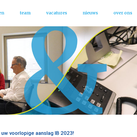
en
team
vacatures
nieuws
over ons
Menu
 uw voorlopige aanslag IB 2023!