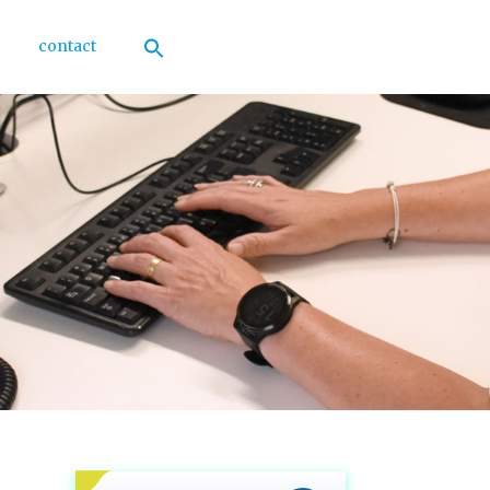
contact
Zoek
naar:
Zoekknop