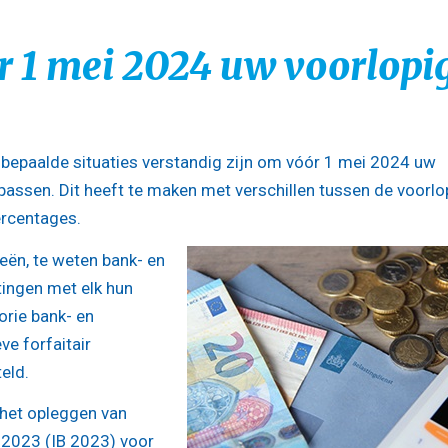
r 1 mei 2024 uw voorlopi
 bepaalde situaties verstandig zijn om vóór 1 mei 2024 uw
 passen. Dit heeft te maken met verschillen tussen de voorlo
ercentages.
ieën, te weten bank- en
tingen met elk hun
orie bank- en
ve forfaitair
eld.
 het opleggen van
 2023 (IB 2023) voor