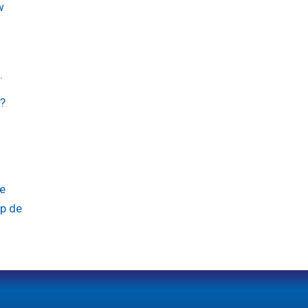
w
.
n?
te
op de