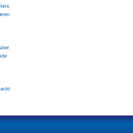
eters
teren
ulier
nde
racht