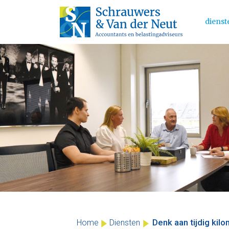
dienst
Main 
Skip
to
content
Denk aan tijdig kil
Home
Diensten