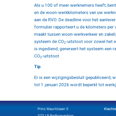
Als u 100 of meer werknemers heeft, bent 
en de woon-werkkilometers van uw werkne
aan de RVO. De deadline voor het aanleve
formulier rapporteert u de kilometers per
maakt tussen woon-werkverkeer en zakelij
systeem de CO
-uitstoot voor zowel het 
2
is ingediend, genereert het systeem een 
CO
-uitstoot.
2
Tip
Er is een wijzigingsbesluit gepubliceerd,
tot 1 januari 2026 wordt beperkt tot we
Prins Mauritslaan 5
Klacht
1171 LP Badhoevedorp