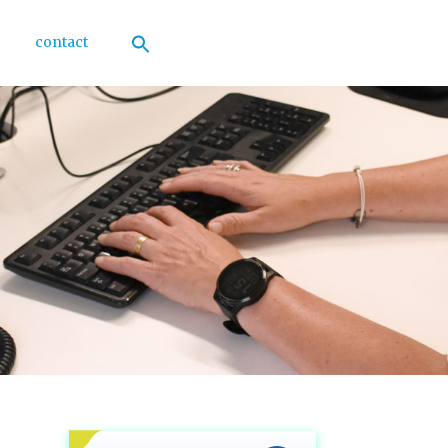
contact
Zoek
naar:
Zoekknop