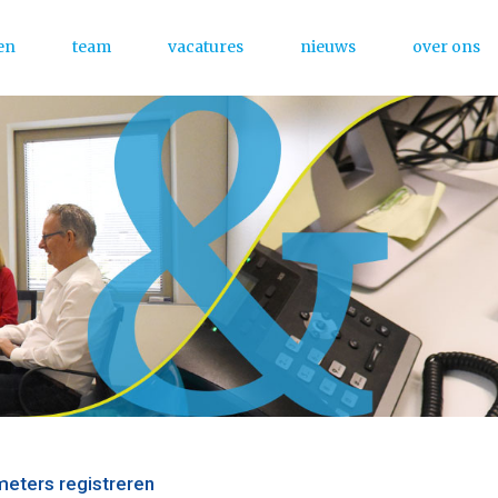
en
team
vacatures
nieuws
over ons
Menu
ometers registreren