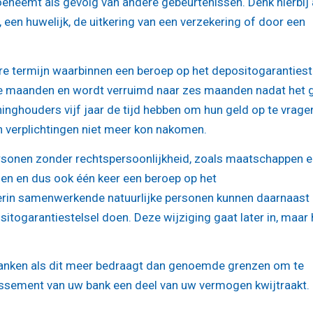
oeneemt als gevolg van andere gebeurtenissen. Denk hierbij
, een huwelijk, de uitkering van een verzekering of door een
re termijn waarbinnen een beroep op het depositogarantiest
e maanden en wordt verruimd naar zes maanden nadat het 
eninghouders vijf jaar de tijd hebben om hun geld op te vrage
jn verplichtingen niet meer kon nakomen.
 personen zonder rechtspersoonlijkheid, zoals maatschappen 
ien en dus ook één keer een beroep op het
erin samenwerkende natuurlijke personen kunnen daarnaast 
itogarantiestelsel doen. Deze wijziging gaat later in, maar 
anken als dit meer bedraagt dan genoemde grenzen om te
lissement van uw bank een deel van uw vermogen kwijtraakt.