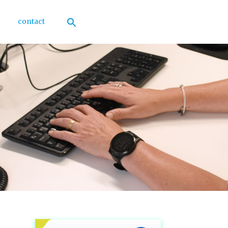
contact
Zoek
naar:
Zoekknop