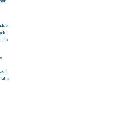
 aan
elsel
geld
n als
en
zelf
het is