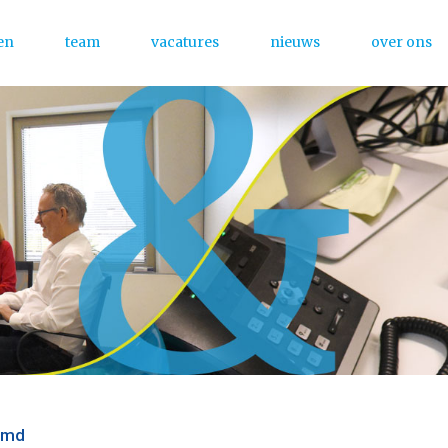
en
team
vacatures
nieuws
over ons
Menu
uimd