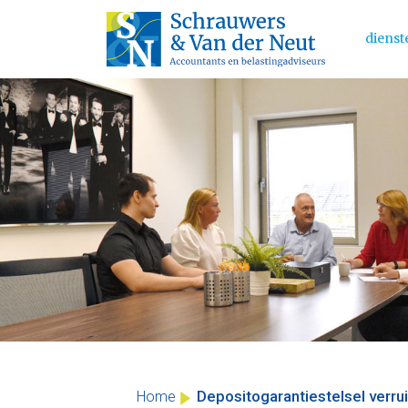
dienst
Main 
Skip
to
content
Depositogarantiestelsel verr
Home