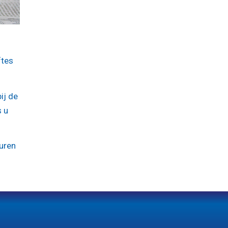
ftes
ij de
s u
uren