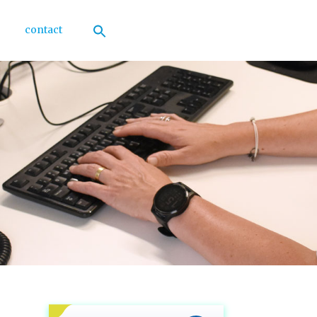
contact
Zoek
naar:
Zoekknop