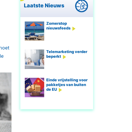
Laatste Nieuws
Zomerstop
nieuwsfeeds
 moet
Telemarketing verder
de
beperkt
Einde vrijstelling voor
pakketjes van buiten
de EU