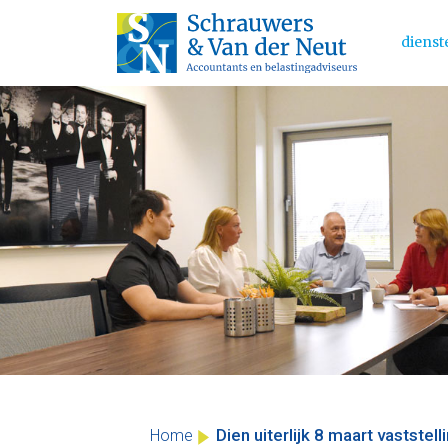
dienst
Main 
Skip
to
content
Dien uiterlijk 8 maart vastste
Home