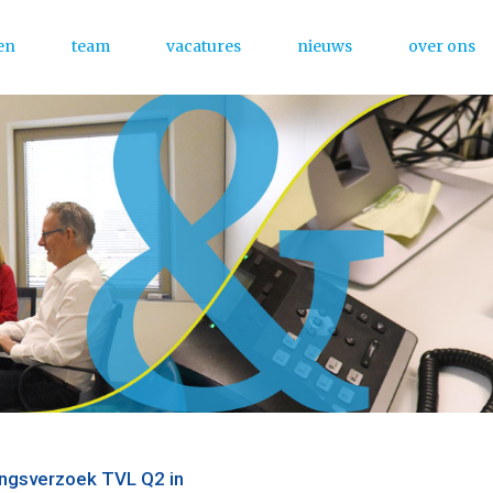
en
team
vacatures
nieuws
over ons
Menu
llingsverzoek TVL Q2 in