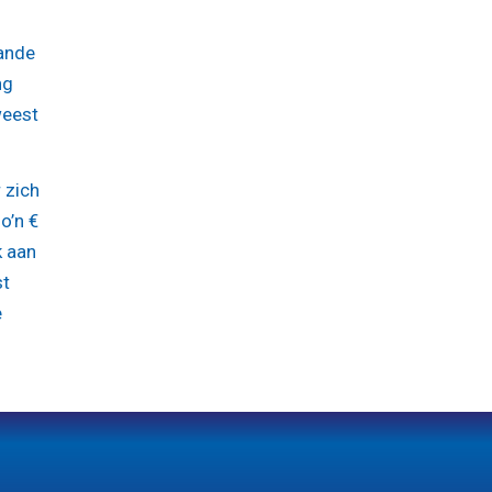
ande
ng
weest
 zich
o’n €
k aan
st
e