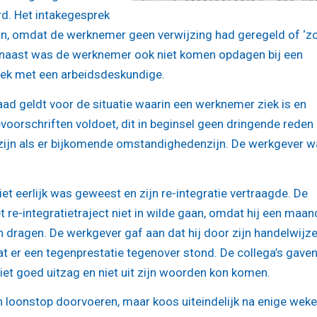
rd. Het intakegesprek
an, omdat de werknemer geen verwijzing had geregeld of ‘z
arnaast was de werknemer ook niet komen opdagen bij een
sprek met een arbeidsdeskundige.
ad geldt voor de situatie waarin een werknemer ziek is en
voorschriften voldoet, dit in beginsel geen dringende reden
 zijn als er bijkomende omstandighedenzijn. De werkgever 
iet eerlijk was geweest en zijn re-integratie vertraagde. De
 re-integratietraject niet in wilde gaan, omdat hij een maan
n dragen. De werkgever gaf aan dat hij door zijn handelwijz
at er een tegenprestatie tegenover stond. De collega’s gave
et goed uitzag en niet uit zijn woorden kon komen.
n loonstop doorvoeren, maar koos uiteindelijk na enige wek