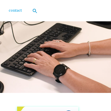
contact
Zoek
naar:
Zoekknop