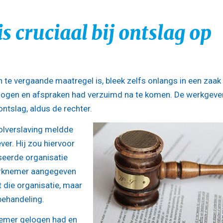
s cruciaal bij ontslag op
te vergaande maatregel is, bleek zelfs onlangs in een zaak
logen en afspraken had verzuimd na te komen. De werkgeve
ontslag, aldus de rechter.
olverslaving meldde
ever. Hij zou hiervoor
iseerde organisatie
werknemer aangegeven
 die organisatie, maar
 behandeling.
knemer gelogen had en