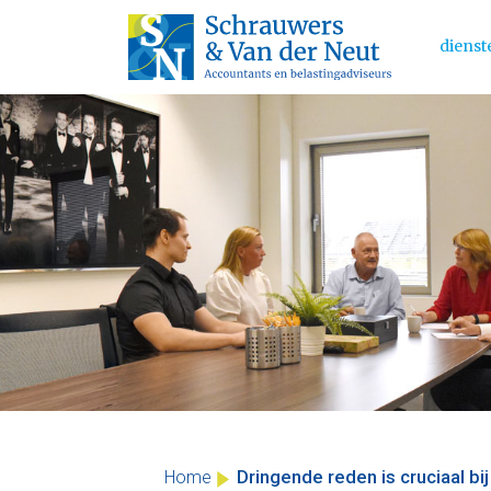
dienst
Main 
Skip
to
content
Dringende reden is cruciaal bi
Home