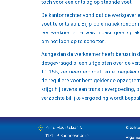
toch voor een ontslag op staande voet.
De kantonrechter vond dat de werkgever 
voet te ontslaan. Bij problematiek rondom
een werknemer. Er was in casu geen sprak
om het loon op te schorten.
Aangezien de werknemer heeft berust in de
desgevraagd alleen uitgelaten over de ve
11.155, vermeerderd met rente toegekend 
de reguliere voor hem geldende opzegterm
krijgt hij tevens een transitievergoeding, 
verzochte billijke vergoeding wordt bepaald
Prins Mauritslaan 5
Klacht
1171 LP Badhoevedorp
Algeme