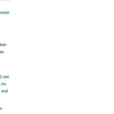
onder
 kan
was
d van
e nu
n wel
en