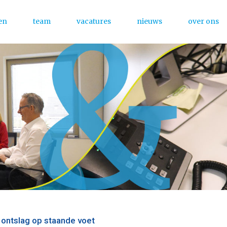
en
team
vacatures
nieuws
over ons
Menu
j ontslag op staande voet