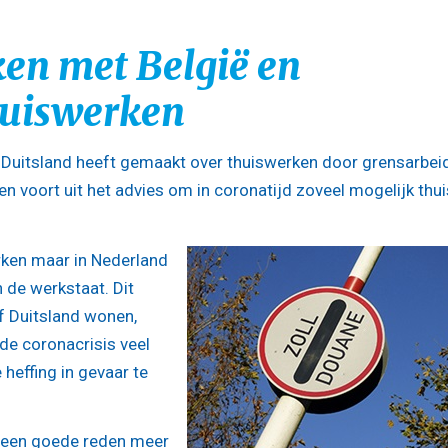
ken met België en
huiswerken
 Duitsland heeft gemaakt over thuiswerken door grensarbeid
den voort uit het advies om in coronatijd zoveel mogelijk thui
rken maar in Nederland
n de werkstaat. Dit
f Duitsland wonen,
de coronacrisis veel
heffing in gevaar te
k geen goede reden meer