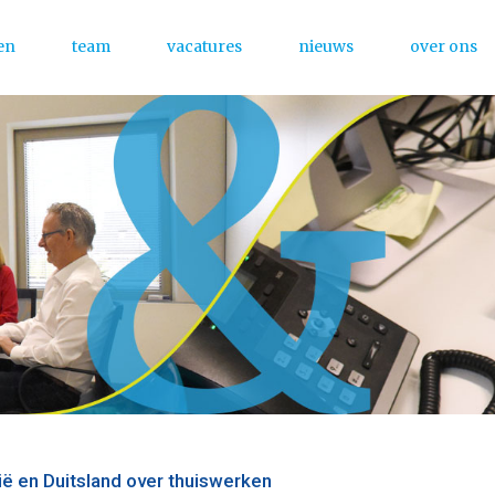
en
team
vacatures
nieuws
over ons
Menu
ë en Duitsland over thuiswerken