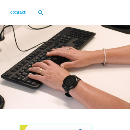
contact
Zoek
naar:
Zoekknop