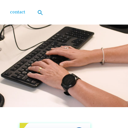
contact
Zoek
naar:
Zoekknop