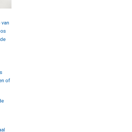
 van
oos
fde
ls
en of
de
aal