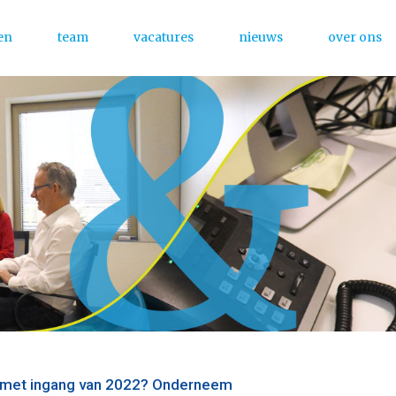
en
team
vacatures
nieuws
over ons
Menu
g met ingang van 2022? Onderneem