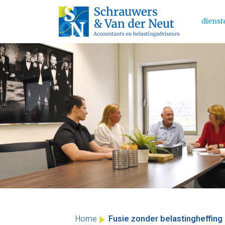
dienst
Main 
Skip
to
content
Fusie zonder belastingheffin
Home