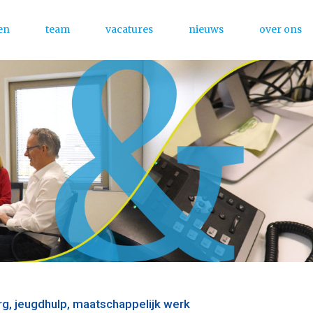
en
team
vacatures
nieuws
over ons
Menu
org, jeugdhulp, maatschappelijk werk