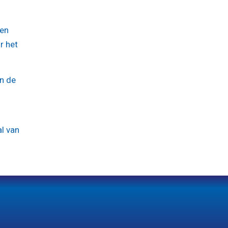
gen
r het
in de
al van