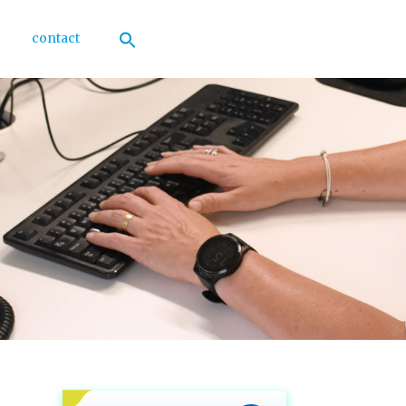
contact
Zoek
naar:
Zoekknop