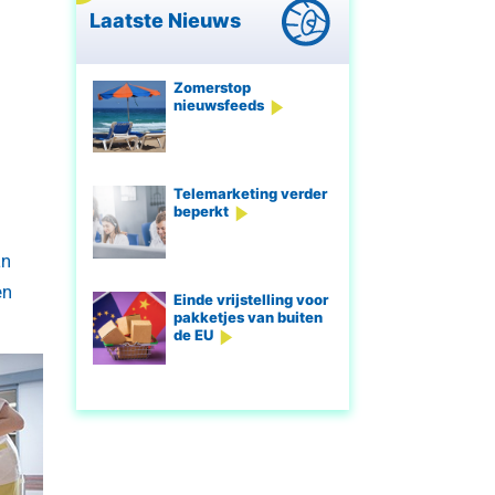
Laatste Nieuws
Zomerstop
nieuwsfeeds
Telemarketing verder
beperkt
an
en
Einde vrijstelling voor
pakketjes van buiten
de EU