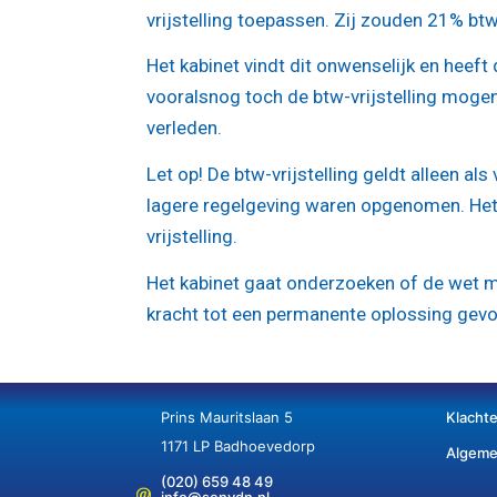
vrijstelling toepassen. Zij zouden 21% b
Het kabinet vindt dit onwenselijk en heef
vooralsnog toch de btw-vrijstelling mogen
verleden.
Let op!
De btw-vrijstelling geldt alleen a
lagere regelgeving waren opgenomen. Het 
vrijstelling.
Het kabinet gaat onderzoeken of de wet mo
kracht tot een permanente oplossing gevo
Prins Mauritslaan 5
Klacht
1171 LP Badhoevedorp
Algeme
(020) 659 48 49
info@senvdn.nl