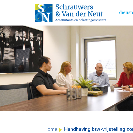
dienst
Main 
Skip
to
content
Handhaving btw-vrijstelling z
Home