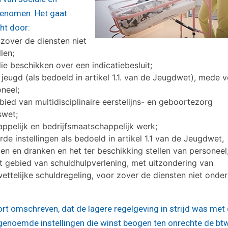
pgenomen. Het gaat
cht door:
 zover de diensten niet
len;
e beschikken over een indicatiebesluit;
jeugd (als bedoeld in artikel 1.1. van de Jeugdwet), mede 
oneel;
ed van multidisciplinaire eerstelijns- en geboortezorg
swet;
ppelijk en bedrijfsmaatschappelijk werk;
de instellingen als bedoeld in artikel 1.1 van de Jeugdwet,
en en dranken en het ter beschikking stellen van personeel
et gebied van schuldhulpverlening, met uitzondering van
ettelijke schuldregeling, voor zover de diensten niet onde
ort omschreven, dat de lagere regelgeving in strijd was met
r genoemde instellingen die winst beogen ten onrechte de bt