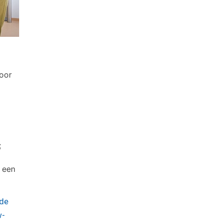
voor
;
r een
 de
w-