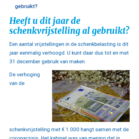
gebruikt?
Heeft u dit jaar de
schenkvrijstelling al gebruikt?
Een aantal vrijstellingen in de schenkbelasting is dit
jaar eenmalig verhoogd. U kunt daar dus tot en met
31 december gebruik van maken.
De verhoging
van de
schenkvrijstelling met € 1.000 hangt samen met de
coronacrisis. Het kabinet was van mening dat in