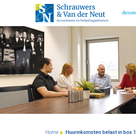
dienst
Main 
Skip
to
content
Huurinkomsten belast in box 1
Home