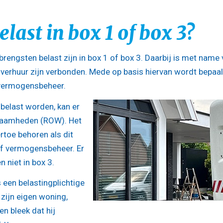
ast in box 1 of box 3?
rengsten belast zijn in box 1 of box 3. Daarbij is met name
erhuur zijn verbonden. Mede op basis hiervan wordt bepaal
 vermogensbeheer.
belast worden, kan er
rkzaamheden (ROW). Het
toe behoren als dit
f vermogensbeheer. Er
n niet in box 3.
 een belastingplichtige
 zijn eigen woning,
en bleek dat hij