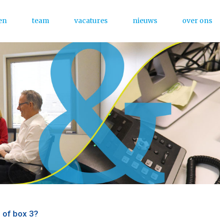
en
team
vacatures
nieuws
over ons
Menu
 of box 3?