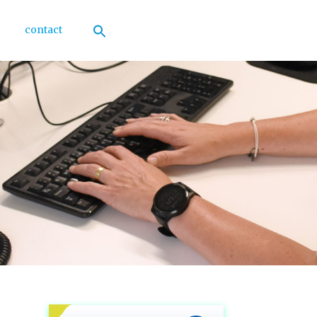
contact
Zoek
naar:
Zoekknop