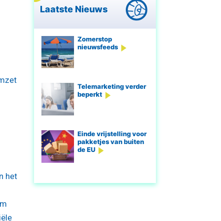
Laatste Nieuws
Zomerstop
nieuwsfeeds
omzet
Telemarketing verder
beperkt
Einde vrijstelling voor
pakketjes van buiten
de EU
n het
im
iële