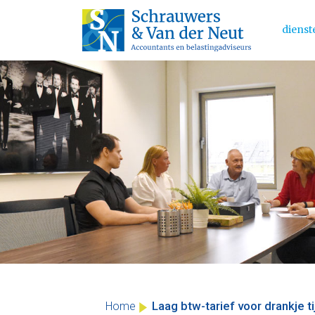
dienst
Main 
Skip
to
content
Laag btw-tarief voor drankje 
Home