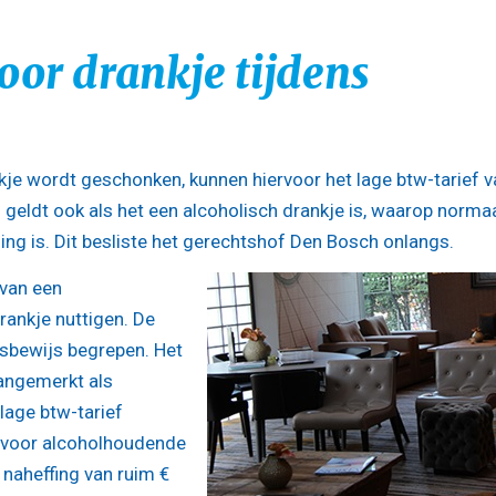
oor drankje tijdens
kje wordt geschonken, kunnen hiervoor het lage btw-tarief v
f geldt ook als het een alcoholisch drankje is, waarop norma
ng is. Dit besliste het gerechtshof Den Bosch onlangs.
 van een
rankje nuttigen. De
gsbewijs begrepen. Het
aangemerkt als
lage btw-tarief
t voor alcoholhoudende
 naheffing van ruim €