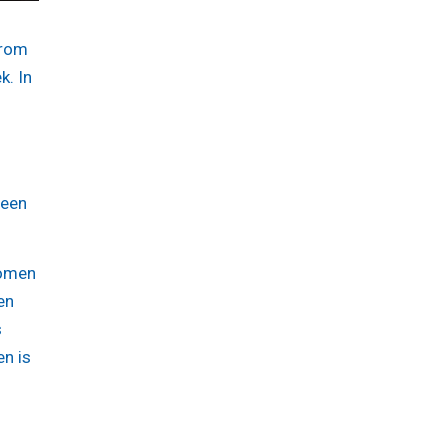
arom
k. In
geen
komen
en
s
n is