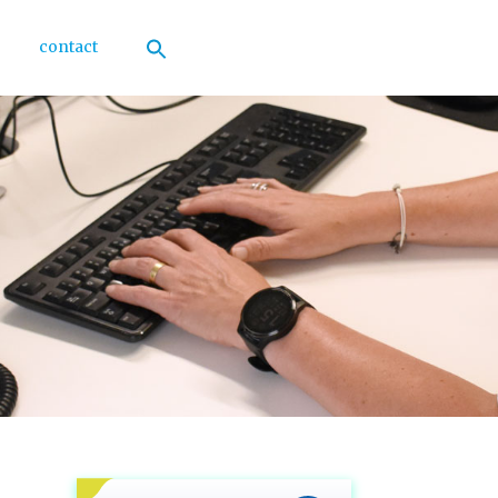
contact
Zoek
naar:
Zoekknop