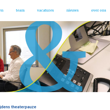
en
team
vacatures
nieuws
over ons
Menu
tijdens theaterpauze