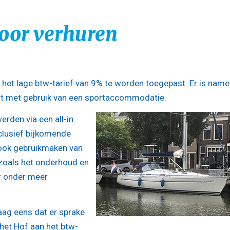
voor verhuren
t het lage btw-tarief van 9% te worden toegepast. Er is namel
ort met gebruik van een sportaccommodatie.
erden via een all-in
clusief bijkomende
 ook gebruikmaken van
 zoals het onderhoud en
r onder meer
ag eens dat er sprake
het Hof aan het btw-