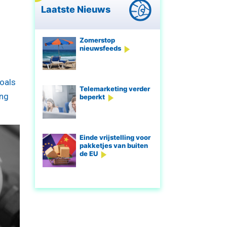
Laatste Nieuws
Zomerstop
nieuwsfeeds
zoals
Telemarketing verder
ing
beperkt
Einde vrijstelling voor
pakketjes van buiten
de EU