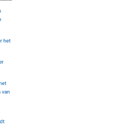
s
e
r het
er
net
n van
dt