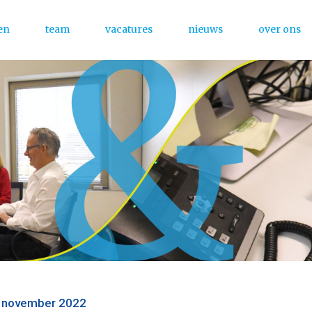
en
team
vacatures
nieuws
over ons
Menu
f november 2022