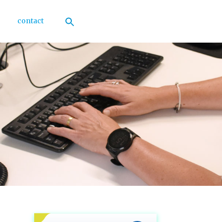
contact
Zoek
naar:
Zoekknop