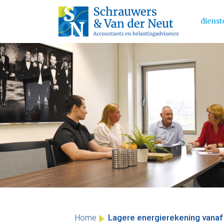
dienst
Main 
Skip
to
content
Lagere energierekening vana
Home