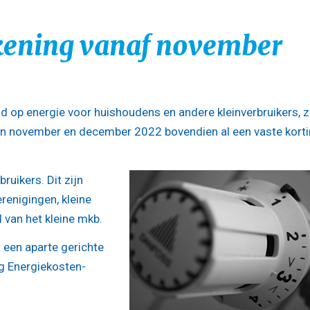
kening vanaf november
nd op energie voor huishoudens en andere kleinverbruikers, 
n in november en december 2022 bovendien al een vaste kort
ruikers. Dit zijn
renigingen, kleine
 van het kleine mkb.
 een aparte gerichte
 Energiekosten-