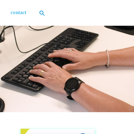
contact
Zoek
naar:
Zoekknop