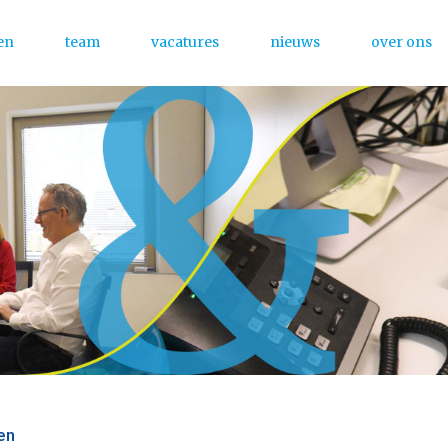
en
team
vacatures
nieuws
over ons
Menu
en