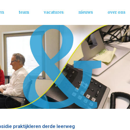
en
team
vacatures
nieuws
over ons
Menu
sidie praktijkleren derde leerweg