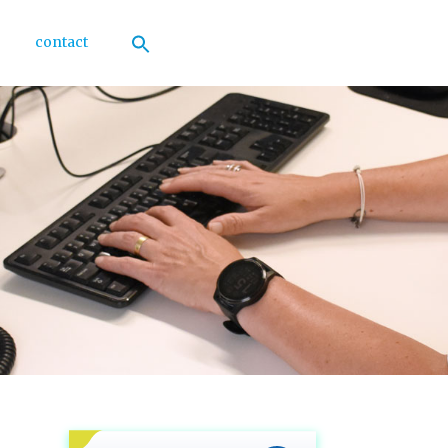
contact
Zoek
naar:
Zoekknop