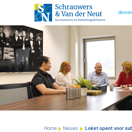
dienst
Main 
Skip
to
content
Loket opent voor sub
Home
Nieuws