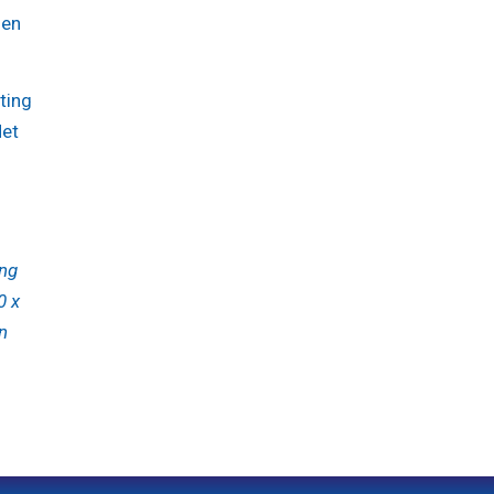
men
ting
Het
ing
0 x
n