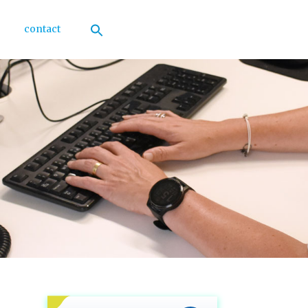
contact
Zoek
naar:
Zoekknop