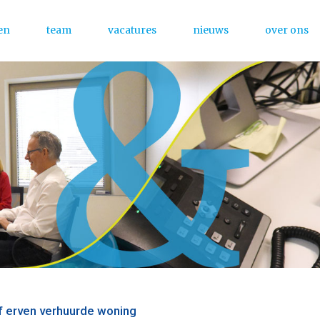
en
team
vacatures
nieuws
over ons
Menu
f erven verhuurde woning