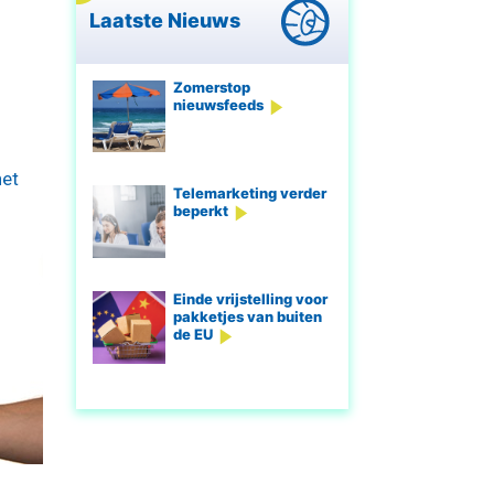
Laatste Nieuws
Zomerstop
nieuwsfeeds
net
Telemarketing verder
beperkt
Einde vrijstelling voor
pakketjes van buiten
de EU