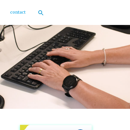
contact
Zoek
naar:
Zoekknop