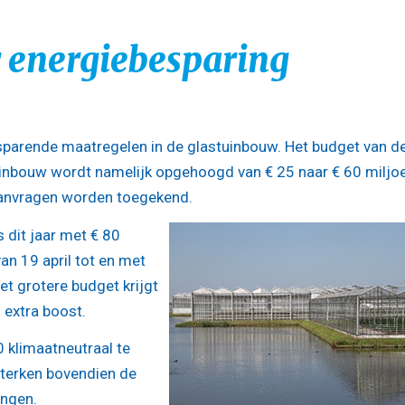
 energiebesparing
sparende maatregelen in de glastuinbouw. Het budget van d
tuinbouw wordt namelijk opgehoogd van € 25 naar € 60 miljo
 aanvragen worden toegekend.
 dit jaar met € 80
an 19 april tot en met
t grotere budget krijgt
 extra boost.
 klimaatneutraal te
rsterken bovendien de
ingen.