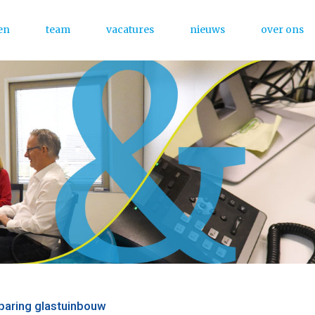
en
team
vacatures
nieuws
over ons
Menu
paring glastuinbouw