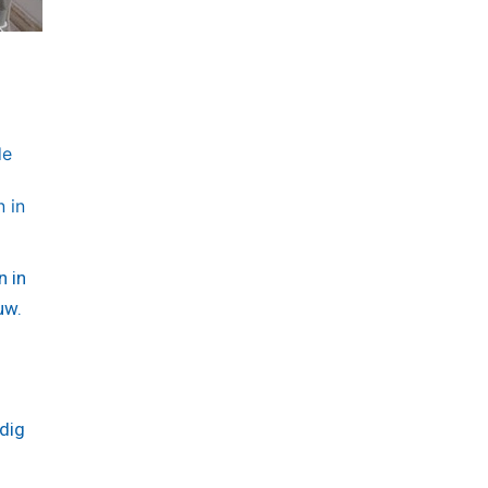
de
 in
n in
uw.
dig