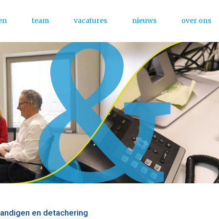
en
team
vacatures
nieuws
over ons
Menu
tandigen en detachering