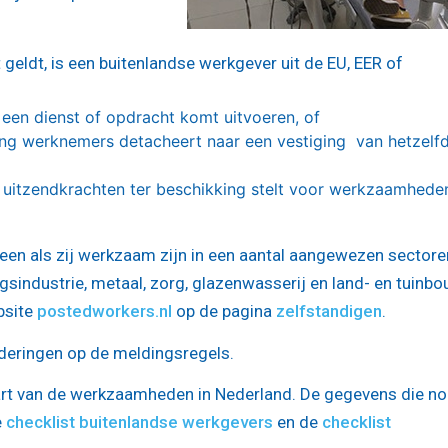
 geldt, is een buitenlandse werkgever uit de EU, EER of
een dienst of opdracht komt uitvoeren, of
ing werknemers detacheert naar een vestiging van hetzelf
 uitzendkrachten ter beschikking stelt voor werkzaamheden
leen als zij werkzaam zijn in een aantal aangewezen sectore
industrie, metaal, zorg, glazenwasserij en land- en tuinbo
bsite
postedworkers.nl
op de pagina
zelfstandigen
.
deringen op de meldingsregels.
art van de werkzaamheden in Nederland. De gegevens die no
e
checklist buitenlandse werkgevers
en de
checklist