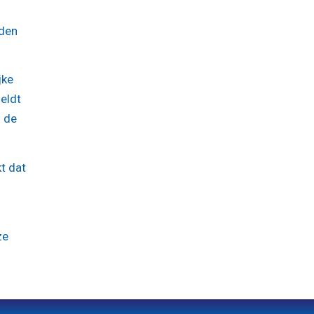
nden
jke
eldt
n de
t dat
ze