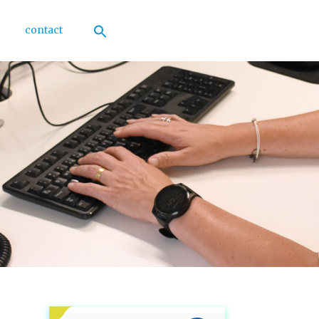
contact
Zoek
naar:
Zoekknop