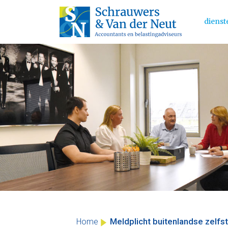
dienst
Main 
Skip
to
content
Meldplicht buitenlandse zelfs
Home