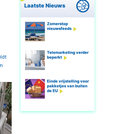
Laatste Nieuws
Zomerstop
nieuwsfeeds
Telemarketing verder
ldt
beperkt
jn
Einde vrijstelling voor
pakketjes van buiten
de EU