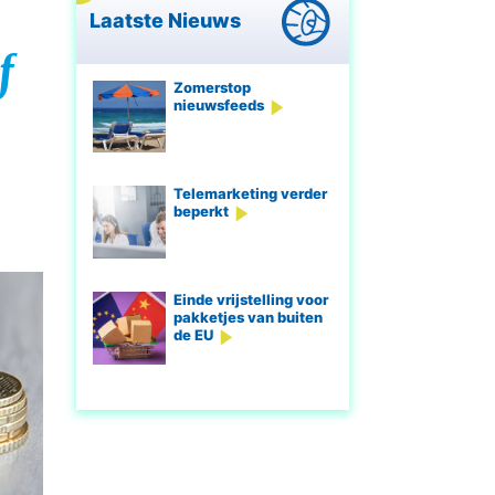
Laatste Nieuws
f
Zomerstop
nieuwsfeeds
Telemarketing verder
beperkt
Einde vrijstelling voor
pakketjes van buiten
de EU