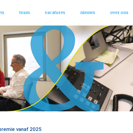
en
team
vacatures
nieuws
over ons
Menu
premie vanaf 2025