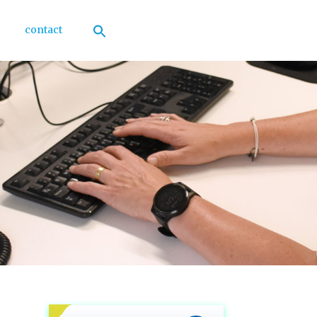
contact
Zoek
naar:
Zoekknop