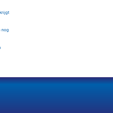
rijgt
s nog
n