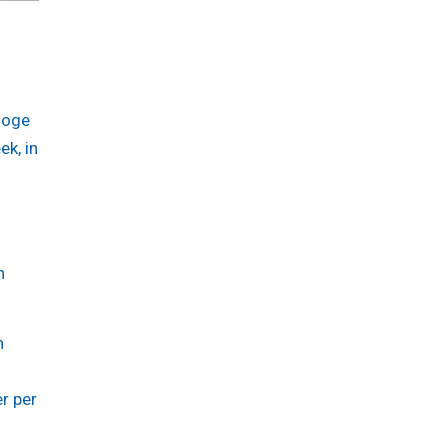
hoge
k, in
n
n
r per