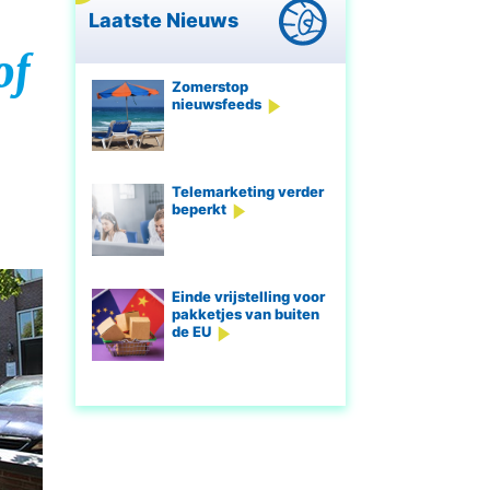
Laatste Nieuws
of
Zomerstop
nieuwsfeeds
Telemarketing verder
beperkt
Einde vrijstelling voor
pakketjes van buiten
de EU