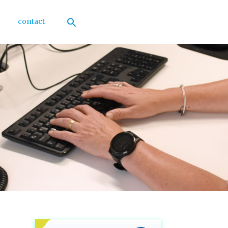
contact
Zoek
naar:
Zoekknop