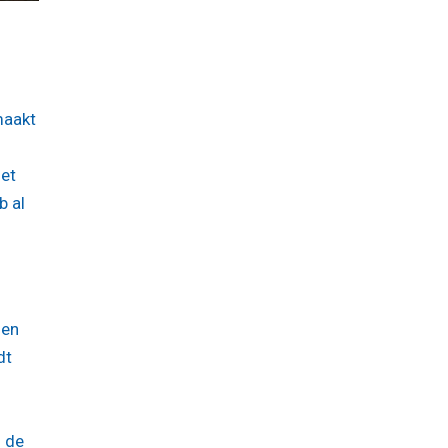
maakt
oet
b al
 en
dt
n
n de