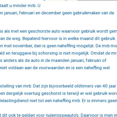
taalt u minder mrb. U
n januari, februari en december geen gebruikmaken van de
k is als met een geschorste auto waarvoor gebruik wordt ge
an de weg. Bepalend hiervoor is in welke maand dit gebruik
t en met november, dan is geen naheffing mogelijk. De mrb m
aald en teruggave bij schorsing is niet mogelijk. Omdat de mr
 is anders als de auto in de maanden januari, februari of
niet voldaan aan de voorwaarden en is een naheffing wel
telling van mrb. Dat zijn bijvoorbeeld oldtimers van 40 jaar
een dergelijk voertuig geschorst is terwijl er wel gebruik wor
elastingdienst niet tot een naheffing mrb. Er is immers gee
jkt dit ook te gelden voor nulemissieauto’s. Daarvoor is men i