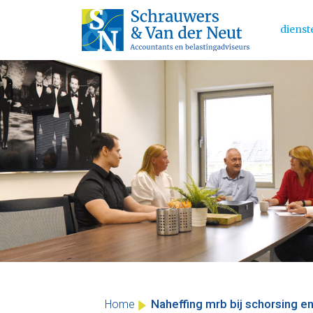
dienst
Main 
Skip
to
content
Naheffing mrb bij schorsing en 
Home