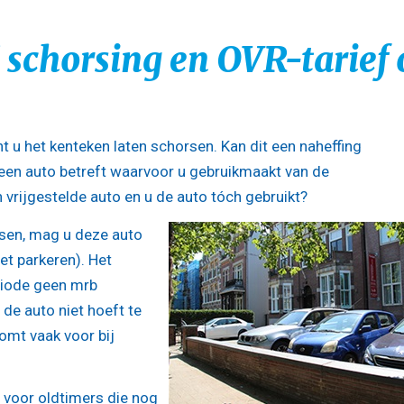
 schorsing en OVR-tarief 
unt u het kenteken laten schorsen. Kan dit een naheffing
 een auto betreft waarvoor u gebruikmaakt van de
vrijgestelde auto en u de auto tóch gebruikt?
rsen, mag u deze auto
et parkeren). Het
eriode geen mrb
 de auto niet hoeft te
omt vaak voor bij
 voor oldtimers die nog