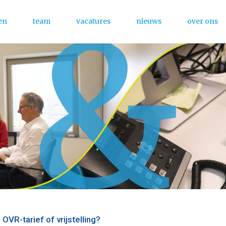
en
team
vacatures
nieuws
over ons
Menu
OVR-tarief of vrijstelling?