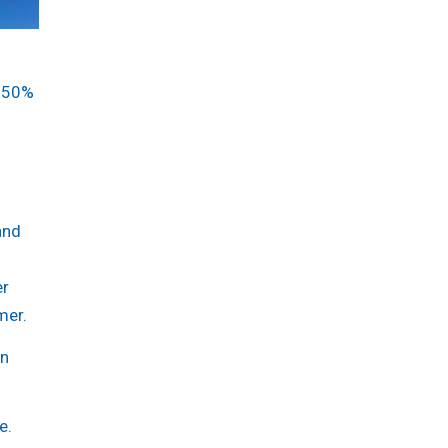
t 50%
and
er
mer.
an
e.