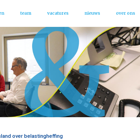
en
team
vacatures
nieuws
over ons
Menu
land over belastingheffing