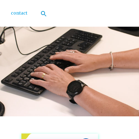
contact
Zoek
naar:
Zoekknop