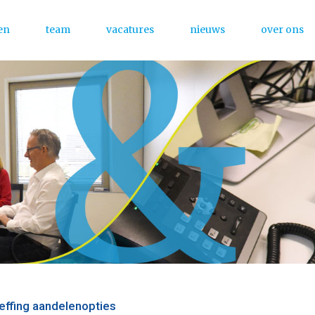
en
team
vacatures
nieuws
over ons
Menu
effing aandelenopties