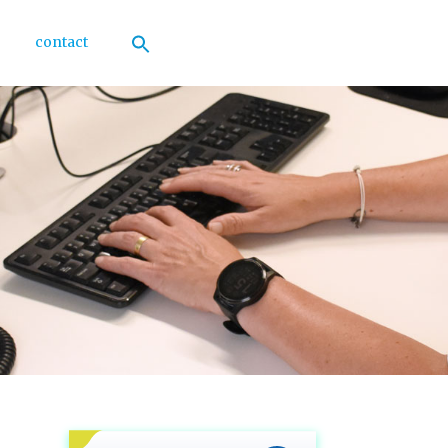
contact
Zoek
naar:
Zoekknop