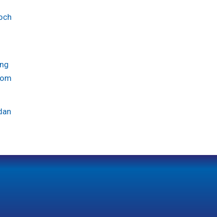
toch
ing
n om
dan