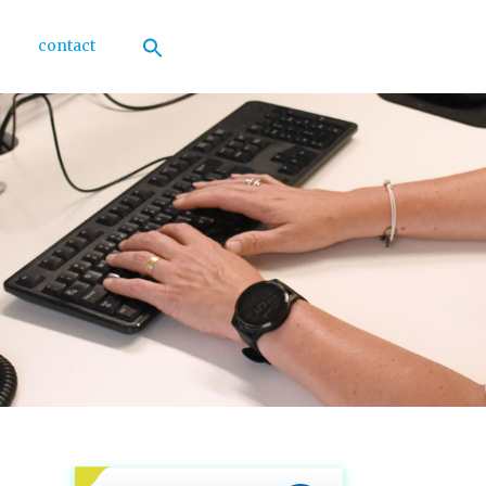
contact
Zoek
naar:
Zoekknop