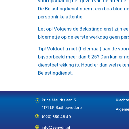
vooropstaat bij het geven van de attentie.
De Belastingdienst noemt een bos bloeme
persoonlijke attentie.
Let op!
Volgens de Belastingdienst zijn ee
bloemetje op de eerste werkdag geen pers
Tip!
Voldoet u niet (helemaal) aan de voo
bijvoorbeeld meer dan € 25? Dan kan er no
dienstbetrekking is. Houd er dan wel reke
Belastingdienst.
Prins Mauritslaan 5
Klacht
1171 LP Badhoevedorp
Algeme
(020) 659 48 49
info@senvdn.nl