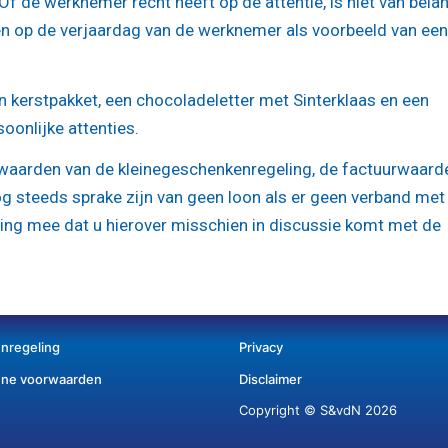
 Of de werknemer recht heeft op de attentie, is niet van bela
n op de verjaardag van de werknemer als voorbeeld van een
n kerstpakket, een chocoladeletter met Sinterklaas en een
oonlijke attenties.
rwaarden van de kleinegeschenkenregeling, de factuurwaarde
g steeds sprake zijn van geen loon als er geen verband met
ning mee dat u hierover misschien in discussie komt met de
enregeling
Privacy
ne voorwaarden
Disclaimer
Copyright © S&vdN 2026