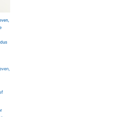
even,
e
 dus
even,
of
er