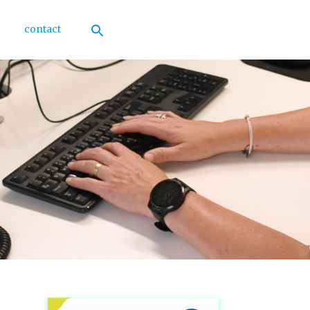
contact
Zoek
naar:
Zoekknop