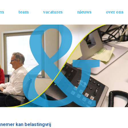
en
team
vacatures
nieuws
over ons
Menu
knemer kan belastingvrij