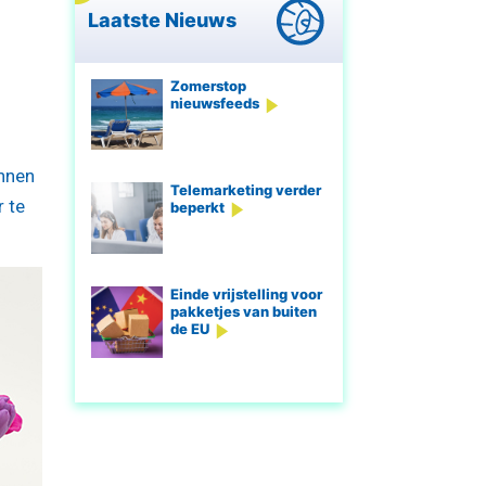
Laatste Nieuws
Zomerstop
nieuwsfeeds
innen
Telemarketing verder
 te
beperkt
Einde vrijstelling voor
pakketjes van buiten
de EU