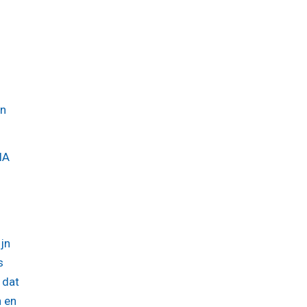
en
IA
jn
s
 dat
n en