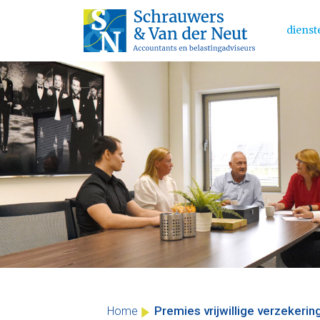
dienst
Main 
Skip
to
content
Premies vrijwillige verzekeri
Home