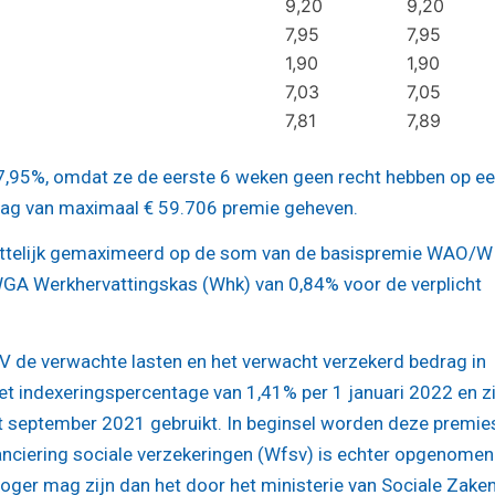
9,20
9,20
7,95
7,95
1,90
1,90
7,03
7,05
7,81
7,89
 7,95%, omdat ze de eerste 6 weken geen recht hebben op e
drag van maximaal € 59.706 premie geheven.
wettelijk gemaximeerd op de som van de basispremie WAO/W
GA Werkhervattingskas (Whk) van 0,84% voor de verplicht
 de verwachte lasten en het verwacht verzekerd bedrag in
t indexeringspercentage van 1,41% per 1 januari 2022 en zi
et september 2021 gebruikt. In beginsel worden deze premie
anciering sociale verzekeringen (Wfsv) is echter opgenomen
ger mag zijn dan het door het ministerie van Sociale Zake