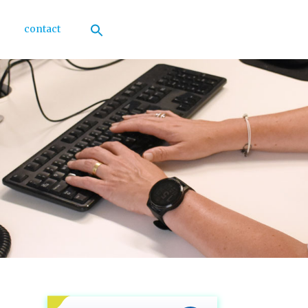
contact
Zoek
naar:
Zoekknop