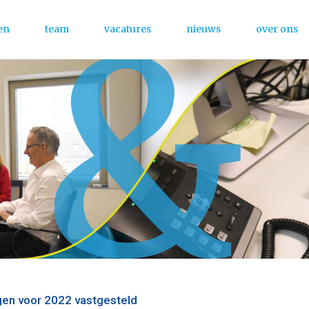
en
team
vacatures
nieuws
over ons
Menu
ngen voor 2022 vastgesteld