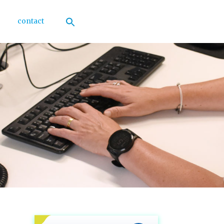
contact
Zoek
naar:
Zoekknop