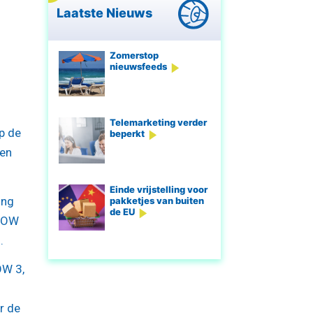
Laatste Nieuws
Zomerstop
nieuwsfeeds
Telemarketing verder
p de
beperkt
een
Einde vrijstelling voor
ing
pakketjes van buiten
de EU
 NOW
.
OW 3,
r de