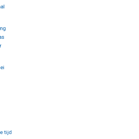
al
ing
as
r
ei
1
e tijd