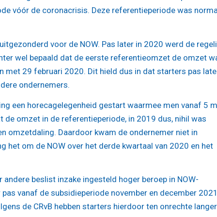
iode vóór de coronacrisis. Deze referentieperiode was norma
r uitgezonderd voor de NOW. Pas later in 2020 werd de regel
hter wel bepaald dat de eerste referentieomzet de omzet w
 met 29 februari 2020. Dit hield dus in dat starters pas late
ndere ondernemers.
ing een horecagelegenheid gestart waarmee men vanaf 5 m
de omzet in de referentieperiode, in 2019 dus, nihil was
en omzetdaling. Daardoor kwam de ondernemer niet in
ng het om de NOW over het derde kwartaal van 2020 en het
er andere beslist inzake ingesteld hoger beroep in NOW-
at er pas vanaf de subsidieperiode november en december 202
olgens de CRvB hebben starters hierdoor ten onrechte langer