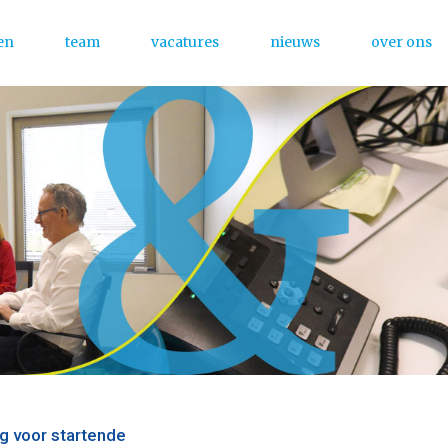
en
team
vacatures
nieuws
over ons
Menu
g voor startende