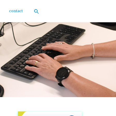
contact
Zoek
naar:
Zoekknop