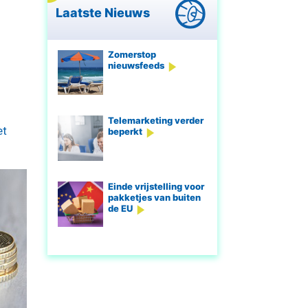
Laatste Nieuws
Zomerstop
nieuwsfeeds
Telemarketing verder
et
beperkt
Einde vrijstelling voor
pakketjes van buiten
de EU