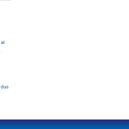
 al
.
 dus