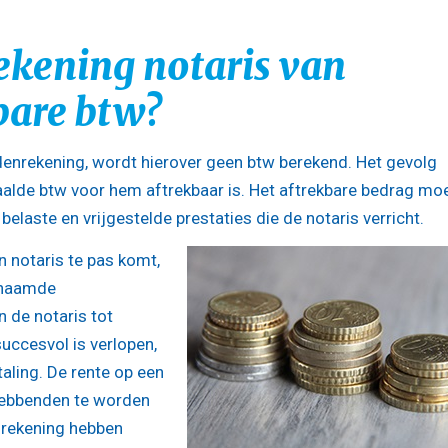
ekening notaris van
bare btw?
denrekening, wordt hierover geen btw berekend. Het gevolg
etaalde btw voor hem aftrekbaar is. Het aftrekbare bedrag mo
elaste en vrijgestelde prestaties die de notaris verricht.
n notaris te pas komt,
enaamde
 de notaris tot
uccesvol is verlopen,
aling. De rente op een
ghebbenden te worden
 rekening hebben