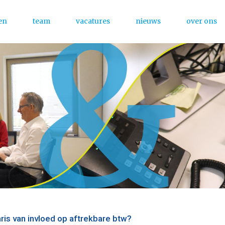
en
team
vacatures
nieuws
over ons
Menu
is van invloed op aftrekbare btw?