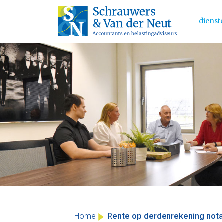
dienst
Main 
Skip
to
content
Rente op derdenrekening notar
Home