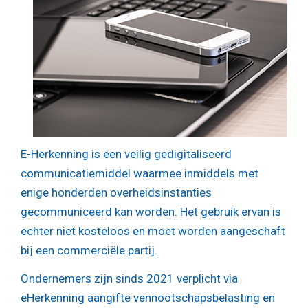
E-Herkenning is een veilig gedigitaliseerd
communicatiemiddel waarmee inmiddels met
enige honderden overheidsinstanties
gecommuniceerd kan worden. Het gebruik ervan is
echter niet kosteloos en moet worden aangeschaft
bij een commerciële partij.
Ondernemers zijn sinds 2021 verplicht via
eHerkenning aangifte vennootschapsbelasting en