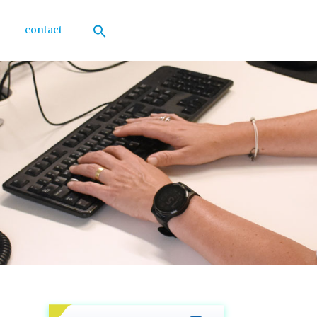
contact
Zoek
naar:
Zoekknop