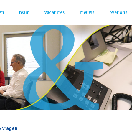
en
team
vacatures
nieuws
over ons
Menu
e vragen