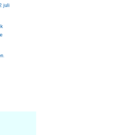
 juli
jk
de
n.