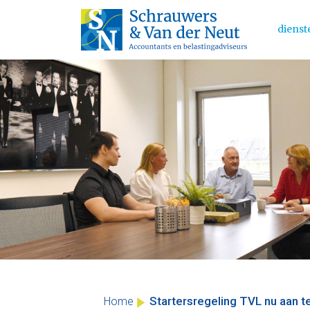
dienst
Main 
Skip
to
content
Startersregeling TVL nu aan t
Home