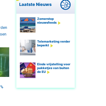
Laatste Nieuws
Zomerstop
nieuwsfeeds
rden
ssen
Telemarketing verder
beperkt
Einde vrijstelling voor
pakketjes van buiten
de EU
0%