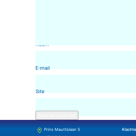
Naam
E-mail
Site
Prins Mauritslaan 5
Klacht