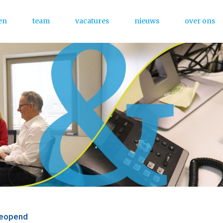
en
team
vacatures
nieuws
over ons
Menu
geopend