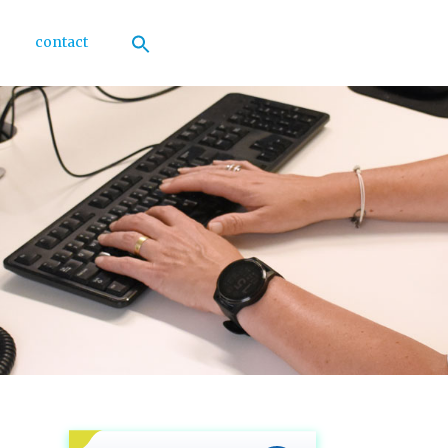
contact
Zoek
naar:
Zoekknop