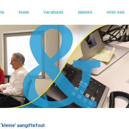
en
team
vacatures
nieuws
over ons
Menu
‘kleine’ aangiftefout