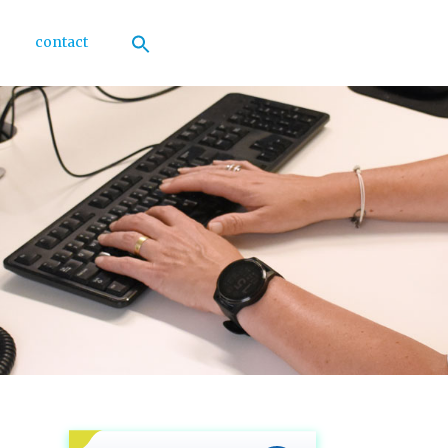
contact
Zoek
naar:
Zoekknop