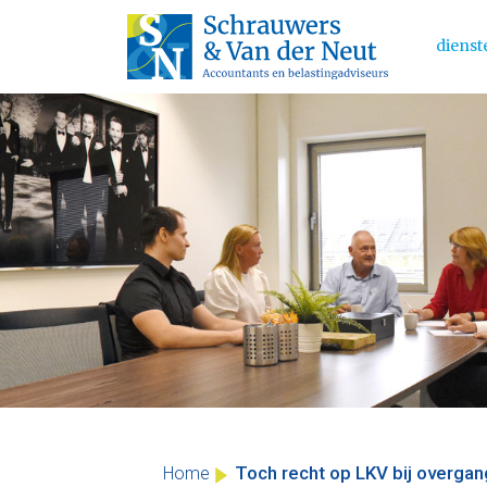
dienst
Main 
Skip
to
content
Toch recht op LKV bij overga
Home