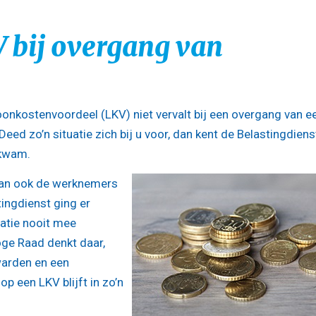
 bij overgang van
onkostenvoordeel (LKV) niet vervalt bij een overgang van e
d zo’n situatie zich bij u voor, dan kent de Belastingdiens
 kwam.
aan ook de werknemers
ingdienst ging er
uatie nooit mee
ge Raad denkt daar,
warden en een
p een LKV blijft in zo’n