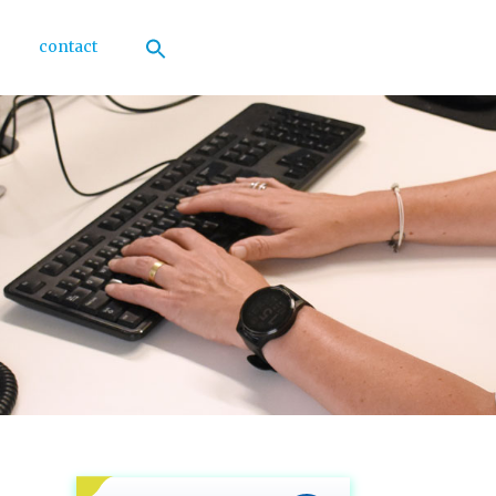
contact
Zoek
naar:
Zoekknop