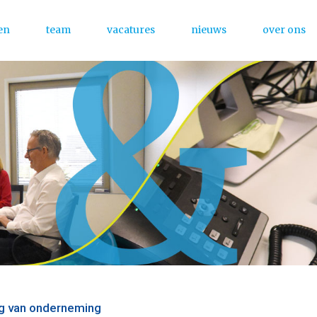
en
team
vacatures
nieuws
over ons
Menu
ng van onderneming