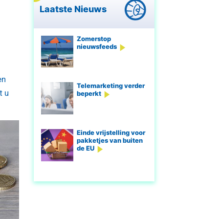
Laatste Nieuws
Zomerstop
nieuwsfeeds
en
Telemarketing verder
t u
beperkt
Einde vrijstelling voor
pakketjes van buiten
de EU