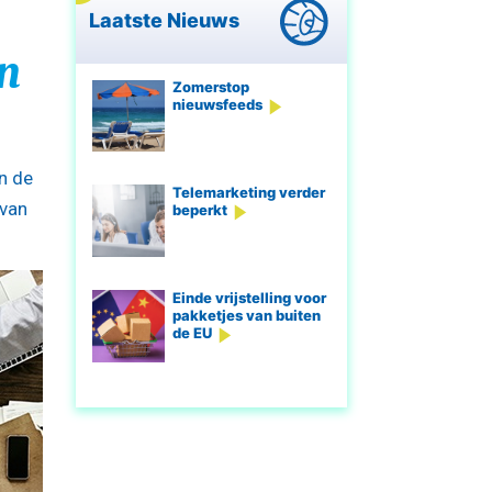
Laatste Nieuws
n
Zomerstop
nieuwsfeeds
n de
Telemarketing verder
 van
beperkt
Einde vrijstelling voor
pakketjes van buiten
de EU