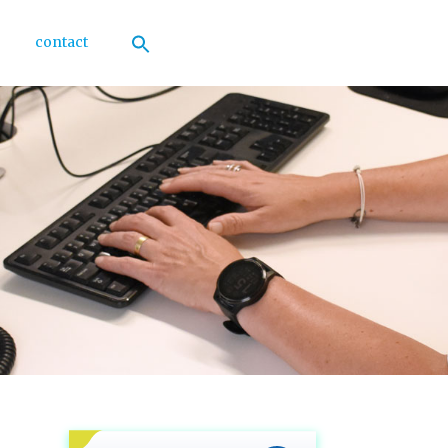
contact
Zoek
naar:
Zoekknop