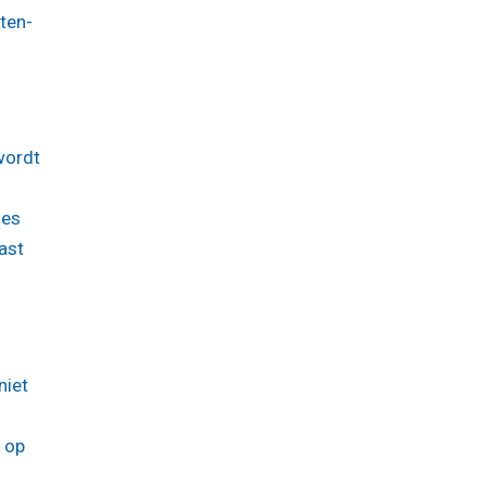
ten-
wordt
hes
ast
niet
k op