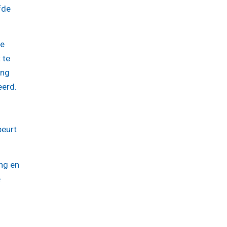
fde
de
 te
ing
eerd.
beurt
ng en
e