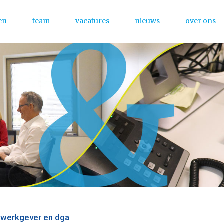
en
team
vacatures
nieuws
over ons
Menu
 werkgever en dga