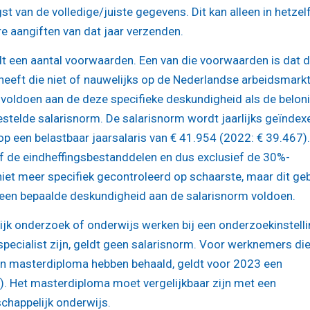
t van de volledige/juiste gegevens. Dit kan alleen in hetzel
re aangiften van dat jaar verzenden.
t een aantal voorwaarden. Een van die voorwaarden is dat 
eeft die niet of nauwelijks op de Nederlandse arbeidsmarkt
 voldoen aan de deze specifieke deskundigheid als de belon
stelde salarisnorm. De salarisnorm wordt jaarlijks geïndex
p een belastbaar jaarsalaris van € 41.954 (2022: € 39.467).
ef de eindheffingsbestanddelen en dus exclusief de 30%-
iet meer specifiek gecontroleerd op schaarste, maar dit ge
 een bepaalde deskundigheid aan de salarisnorm voldoen.
k onderzoek of onderwijs werken bij een onderzoekinstelli
specialist zijn, geldt geen salarisnorm. Voor werknemers di
hun masterdiploma hebben behaald, geldt voor 2023 een
). Het masterdiploma moet vergelijkbaar zijn met een
chappelijk onderwijs.