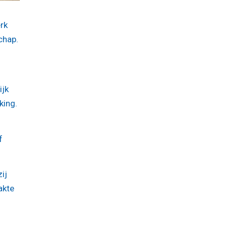
rk
chap.
ijk
king.
f
ij
akte