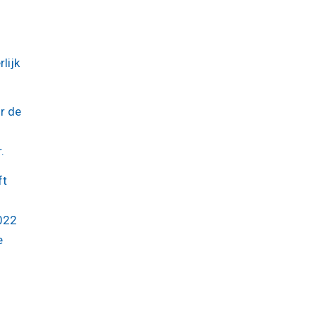
lijk
or de
.
ft
2022
e