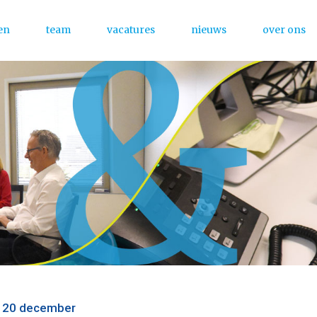
en
team
vacatures
nieuws
over ons
Menu
f 20 december