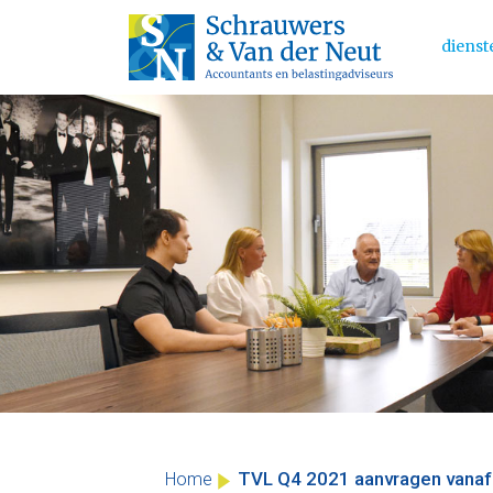
dienst
Main 
Skip
to
content
TVL Q4 2021 aanvragen vana
Home