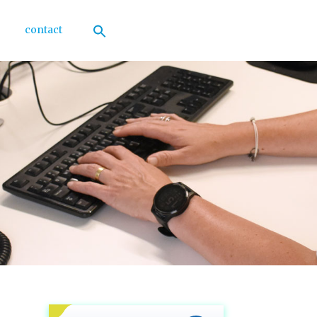
contact
Zoek
naar:
Zoekknop