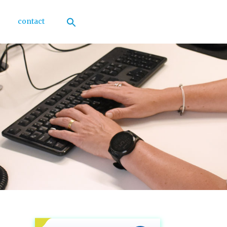
contact
Zoek
naar:
Zoekknop