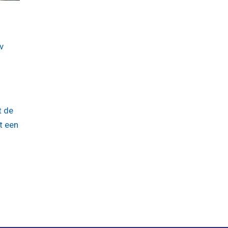
v
t de
t een