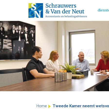
dienst
Main 
Skip
to
content
Tweede Kamer neemt wetsvoors
Home