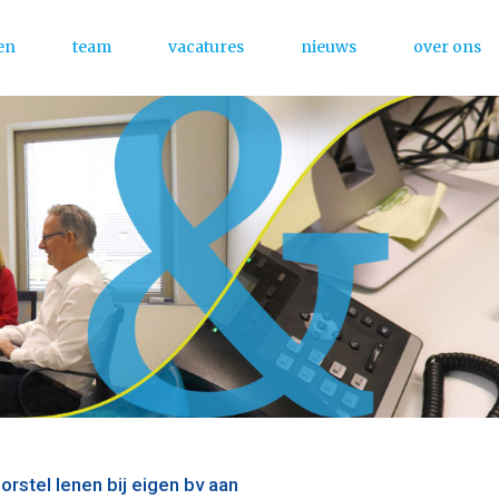
en
team
vacatures
nieuws
over ons
Menu
tel lenen bij eigen bv aan