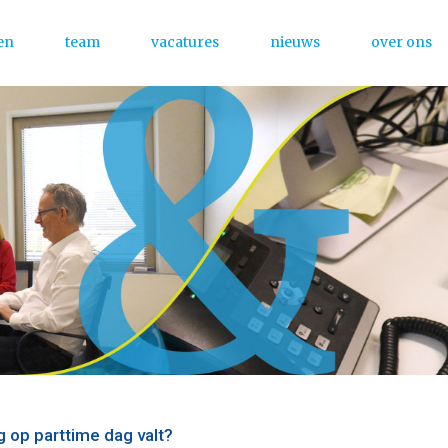
en
team
vacatures
nieuws
over ons
Menu
 op parttime dag valt?