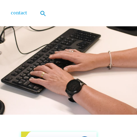
contact
Zoek
naar:
Zoekknop