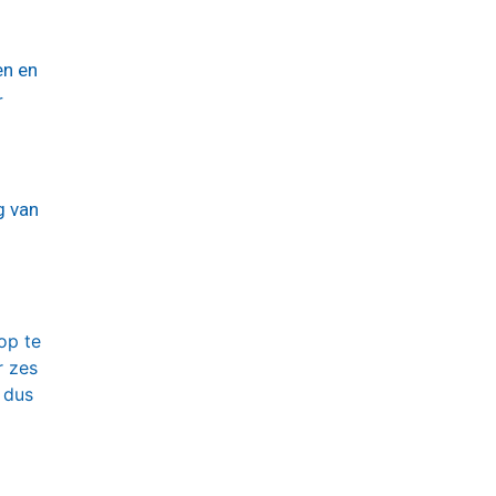
en en
r
g van
op te
r zes
 dus