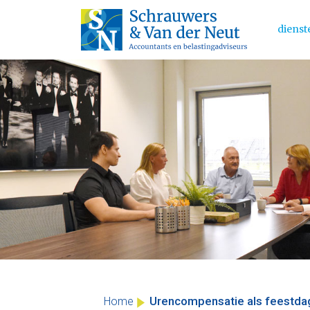
dienst
Main 
Skip
to
content
Urencompensatie als feestdag
Home