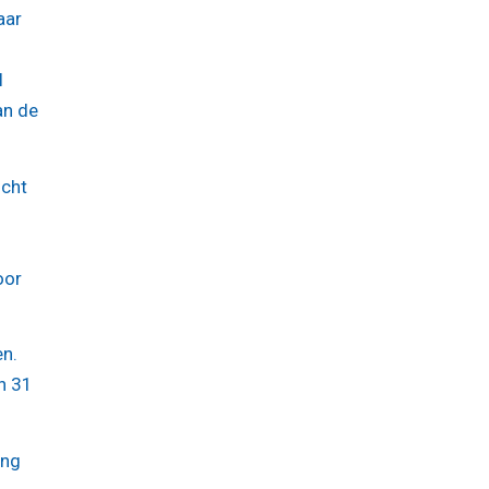
aar
l
an de
icht
oor
en.
in 31
ing