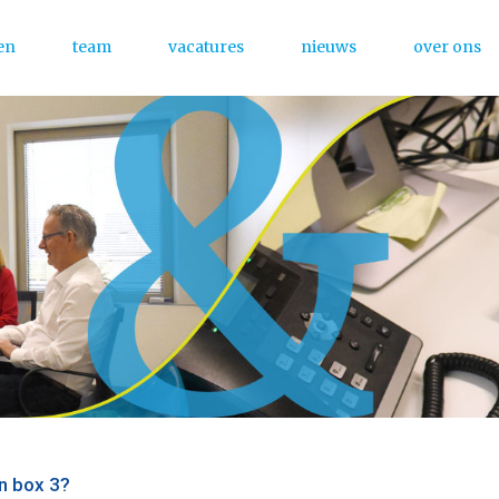
en
team
vacatures
nieuws
over ons
Menu
n box 3?