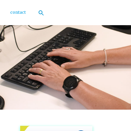
contact
Zoek
naar:
Zoekknop