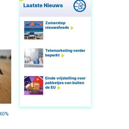
Laatste Nieuws
Zomerstop
nieuwsfeeds
Telemarketing verder
beperkt
Einde vrijstelling voor
pakketjes van buiten
de EU
 40%