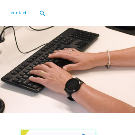
contact
Zoek
naar:
Zoekknop