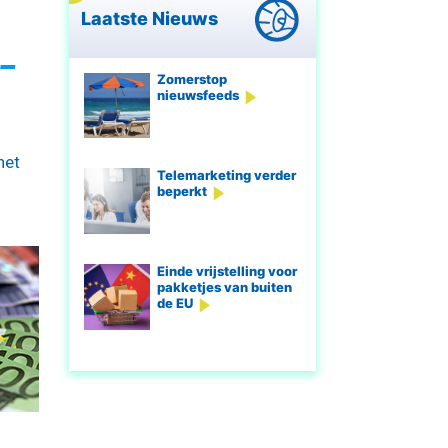
Laatste Nieuws
-
Zomerstop
nieuwsfeeds
het
Telemarketing verder
beperkt
Einde vrijstelling voor
pakketjes van buiten
de EU