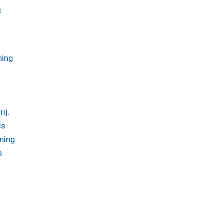
t
k
hing
ij.
ds
ning.
a