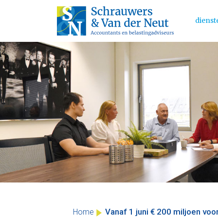
dienst
Main 
Skip
to
content
Vanaf 1 juni € 200 miljoen vo
Home