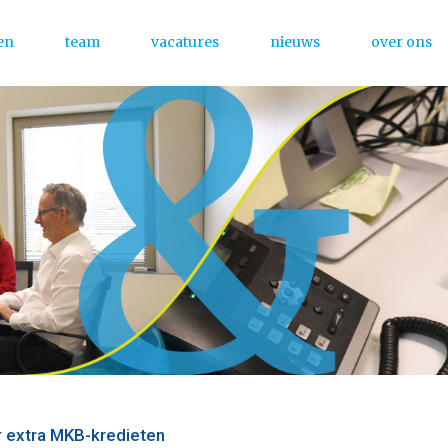
en
team
vacatures
nieuws
over ons
Menu
or extra MKB-kredieten